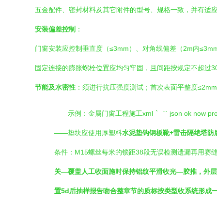
五金配件、密封材料及其它附件的型号、规格一致，并有适
安装偏差控制
：
门窗安装应控制垂直度（≤3mm）、对角线偏差（2m内≤3m
固定连接的膨胀螺栓位置应均匀牢固，且间距按规定不超过30
节能及水密性
：须进行抗压强度测试；首次表面平整度≤2m
示例：金属门窗工程施工
xml
`
`` json ok
——垫块应使用厚塑料
水泥垫钩钢板靴+雷击隔绝塔防
条件：M15螺丝每米的锁距38段无误检测遗漏再用赛
关—覆盖人工收面施时保持铝纹平滑收光—胶推，外层
置5d后抽样报告吻合整章节的质标按类型收系统形成