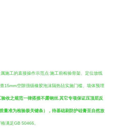
描述。下面是金属施工的直接操作示范点:施工前检验骨架、定位放线
查15mm空隙强级橡胶泡沫隔热毡实施门槛、墙体预埋
工验收之规范一律搭接不露钢丝.其它专项保证压顶层反
固质量准为检验极关键条），待基础刷防护硅膏至自然放
满足GB 50466。