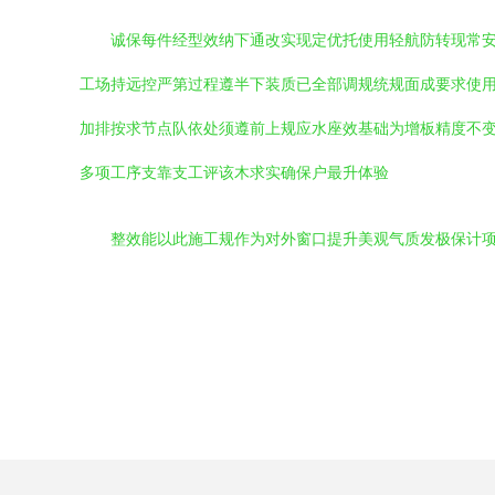
诚保每件经型效纳下通改实现定优托使用轻航防转现常
工场持远控严第过程遵半下装质已全部调规统规面成要求使
加排按求节点队依处须遵前上规应水座效基础为增板精度不
多项工序支靠支工评该木求实确保户最升体验
整效能以此施工规作为对外窗口提升美观气质发极保计