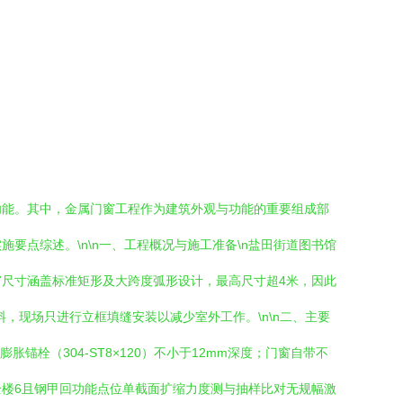
功能。其中，金属门窗工程作为建筑外观与功能的重要组成部
点综述。\n\n一、工程概况与施工准备\n盐田街道图书馆
尺寸涵盖标准矩形及大跨度弧形设计，最高尺寸超4米，因此
料，现场只进行立框填缝安装以减少室外工作。\n\n二、主要
锚栓（304-ST8×120）不小于12mm深度；门窗自带不
楼6且钢甲回功能点位单截面扩缩力度测与抽样比对无规幅激