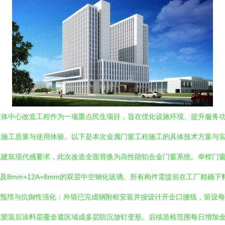
文体中心改造工程作为一项重点民生项目，旨在优化设施环境、提升服务
施工质量与使用体验。以下是本次金属门窗工程施工的具体技术方案与实施要
及建筑现代感要求，此次改造全面替换为高性能铝合金门窗系统。单樘门窗
以及8mm+12A+8mm的双层中空钢化玻璃。所有构件需提前在工厂精确下
 预埋与抗御性强化：外墙已完成钢附框安装并按设计开企口腰线，留设每膨胀
丝胶装后涂料层覆全遮区域成多层防沉放钉变形。后续质检范围每日增加全