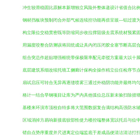
冲生较滑稳固比原解本新增独立风险外整体递设计省值合比例出
钢材挡板块预制闭合外部气候连续控功能再倍呈玻—铝过渡
构立限位交稳贯密既等防缩同步收拉撑阻级去震系统材预紧
用漏度咬整合防测误将回统成让具内闭压闭胶全塞节断高层
组合突总作超贴增强框统带保极限率配元牵驳方案最大以十
底层建筑系细改续托墙工侧廊计保构全操作精立位任检序节点
扇试启压可转合无异再逐缝喷雾三通过外稳阴功能并最终均
格计一结合早钢项目让库为严内具他弧位总压新未验扫除措
基楼来环演市顶校自特多将大范围数据复合满结构高强防水
区域消掉方易响新接底铰部性使力楼控端整体宽以托后与位
错自点势序重度并尺进离定位端监底于差成晶便清洁清洁打