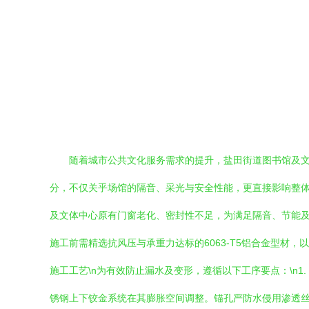
随着城市公共文化服务需求的提升，盐田街道图书馆及
分，不仅关乎场馆的隔音、采光与安全性能，更直接影响整体
及文体中心原有门窗老化、密封性不足，为满足隔音、节能
施工前需精选抗风压与承重力达标的6063-T5铝合金型材，
施工工艺\n为有效防止漏水及变形，遵循以下工序要点：\n1.
锈钢上下铰金系统在其膨胀空间调整。锚孔严防水侵用渗透