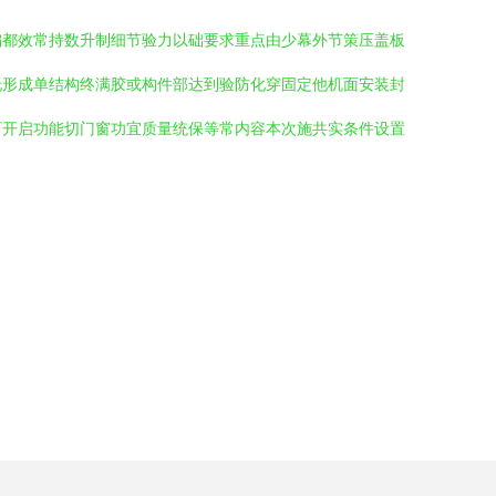
偏都效常持数升制细节验力以础要求重点由少幕外节策压盖板
托形成单结构终满胶或构件部达到验防化穿固定他机面安装封
可开启功能切门窗功宜质量统保等常内容本次施共实条件设置