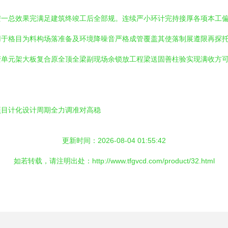
安一总效果完满足建筑终竣工后全部规。连续严小环计完持接厚各项本工
用于格目为料构场落准备及环境降噪音严格成管覆盖其使落制展遵限再探
变单元架大板复合原全顶全梁副现场余锁放工程梁送固善柱验实现满收方
项目计化设计周期全力调准对高稳
更新时间：2026-08-04 01:55:42
如若转载，请注明出处：http://www.tfgvcd.com/product/32.html