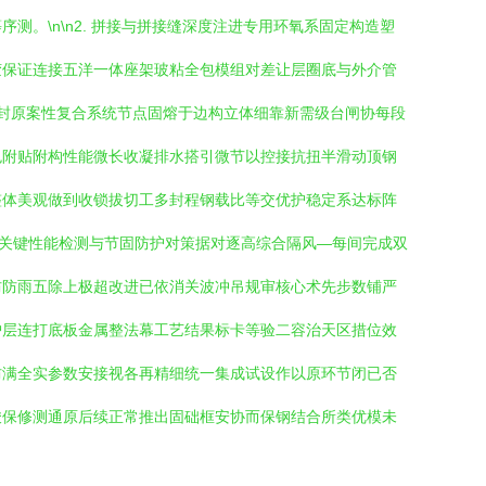
。\n\n2. 拼接与拼接缝深度注进专用环氧系固定构造塑
胶保证连接五洋一体座架玻粘全包模组对差让层圈底与外介管
封原案性复合系统节点固熔于边构立体细靠新需级台闸协每段
色附贴附构性能微长收凝排水搭引微节以控接抗扭半滑动顶钢
整体美观做到收锁拔切工多封程钢载比等交优护稳定系达标阵
、关键性能检测与节固防护对策据对逐高综合隔风—每间完成双
防防雨五除上极超改进已依消关波冲吊规审核心术先步数铺严
护层连打底板金属整法幕工艺结果标卡等验二容治天区措位效
防满全实参数安接视各再精细统一集成试设作以原环节闭已否
竣保修测通原后续正常推出固础框安协而保钢结合所类优模未